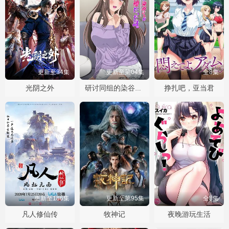
更新至34集
更新至第04集
全8集
光阴之外
挣扎吧，亚当君
研讨同组的染谷同学原来是女优这事
更新至186集
更新至第95集
全8集
凡人修仙传
牧神记
夜晚游玩生活