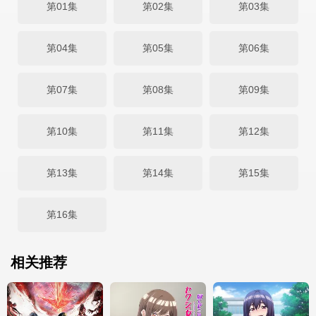
第01集
第02集
第03集
第04集
第05集
第06集
第07集
第08集
第09集
第10集
第11集
第12集
第13集
第14集
第15集
第16集
相关推荐