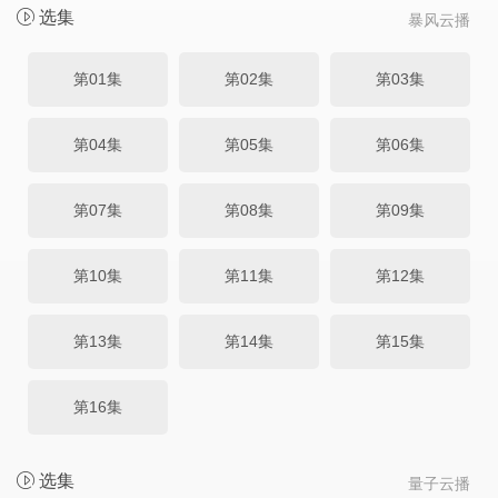
选集
暴风云播
第01集
第02集
第03集
第04集
第05集
第06集
第07集
第08集
第09集
第10集
第11集
第12集
第13集
第14集
第15集
第16集
选集
量子云播