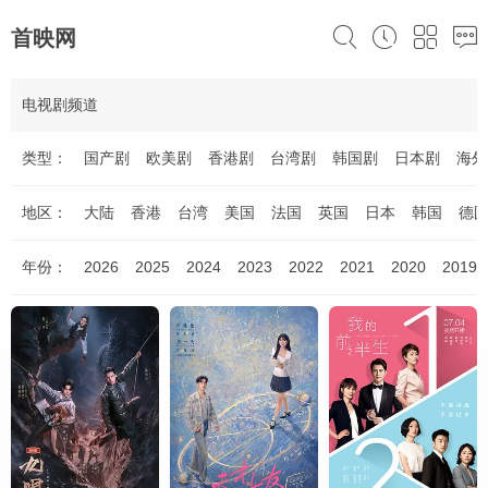
首映网
电视剧频道
类型：
国产剧
欧美剧
香港剧
台湾剧
韩国剧
日本剧
海外
地区：
大陆
香港
台湾
美国
法国
英国
日本
韩国
德
年份：
2026
2025
2024
2023
2022
2021
2020
2019