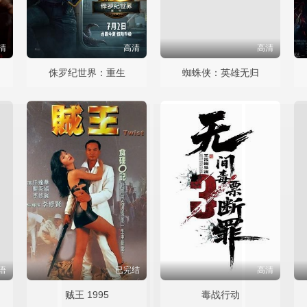
清
高清
高清
侏罗纪世界：重生
蜘蛛侠：英雄无归
语
已完结
高清
贼王 1995
毒战行动