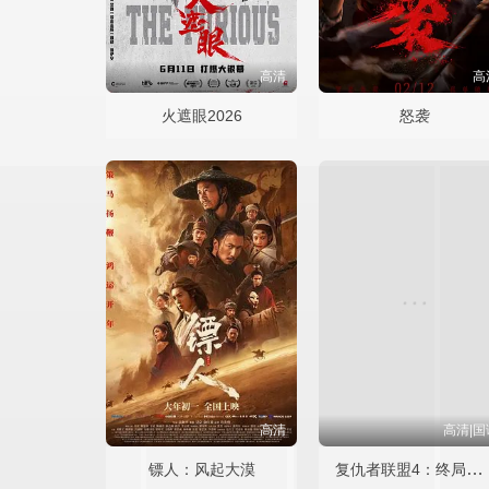
高清
高
火遮眼2026
怒袭
高清
高清|国
复仇者联盟4：终局之战
镖人：风起大漠