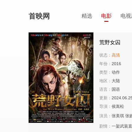
首映网
精选
电影
电视
荒野女囚
状态：
高清
年份：
2016
类型：
动作
地区：
大陆
语言：
国语
更新：
2024.06.2
导演：
侯嵩松
演员：
张美琪
张
剧情：
一架武装直