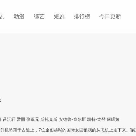
剧
动漫
综艺
短剧
排行榜
今日更新
5
妍
吕沅轩
爱丽
张薰元
斯托克斯·安德鲁·查尔斯
凯特·戈登
康晞娅
升机坠落于古道上，7位企图越狱的国际女囚狼狈的从飞机上走下来...
[展