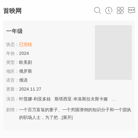
首映网
一年级
状态：
已完结
年份：
2024
类型：
欧美剧
地区：
俄罗斯
语言：
俄语
更新：
2024.11.27
演员：
叶莲娜·利亚多娃
斯塔西亚·米洛斯拉夫斯卡娅
安娜·奇波夫
剧情：
一个百万富翁的妻子、一个穷困潦倒的知识分子和一个固执
的职场人士，为了把...
[展开]