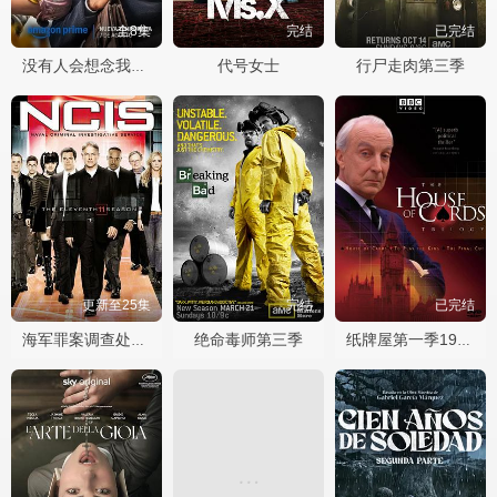
全8集
完结
已完结
代号女士
行尸走肉第三季
没有人会想念我们第二季
更新至25集
完结
已完结
绝命毒师第三季
海军罪案调查处第十一季
纸牌屋第一季1990