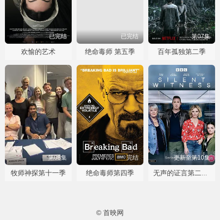
已完结
已完结
第07集
欢愉的艺术
绝命毒师 第五季
百年孤独第二季
第08集
完结
更新至第10集
牧师神探第十一季
绝命毒师第四季
无声的证言第二十九季
© 首映网