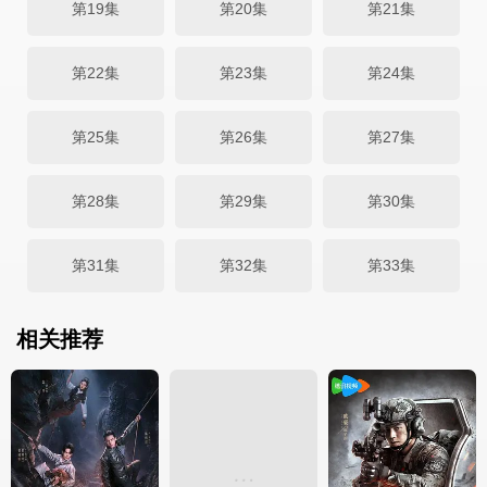
第19集
第20集
第21集
第22集
第23集
第24集
第25集
第26集
第27集
第28集
第29集
第30集
第31集
第32集
第33集
相关推荐