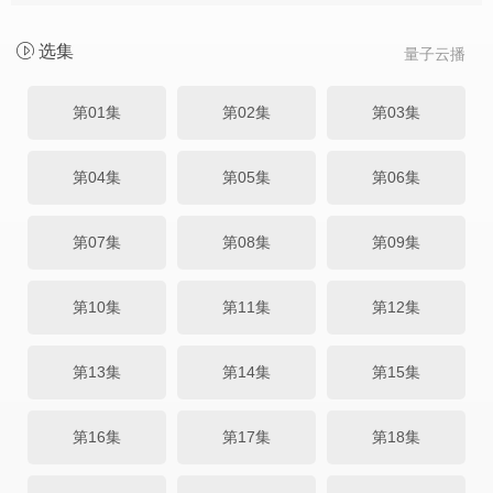
选集
量子云播
第01集
第02集
第03集
第04集
第05集
第06集
第07集
第08集
第09集
第10集
第11集
第12集
第13集
第14集
第15集
第16集
第17集
第18集