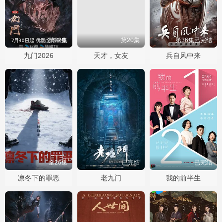
第22集
第20集
第36集已完结
九门2026
天才，女友
兵自风中来
全26集
已完结
已完结
凛冬下的罪恶
老九门
我的前半生