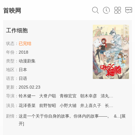
首映网
工作细胞
状态：
已完结
年份：
2018
类型：
动漫剧集
地区：
日本
语言：
日语
更新：
2025.02.23
导演：
铃木健一
大脊户聪
青柳宏宜
朝木幸彦
清丸悟
江副仁美
演员：
花泽香菜
前野智昭
小野大辅
井上喜久子
长绳麻理亚
樱
剧情：
这是一个关于你自身的故事。你体内的故事——。 &...
[展
开]