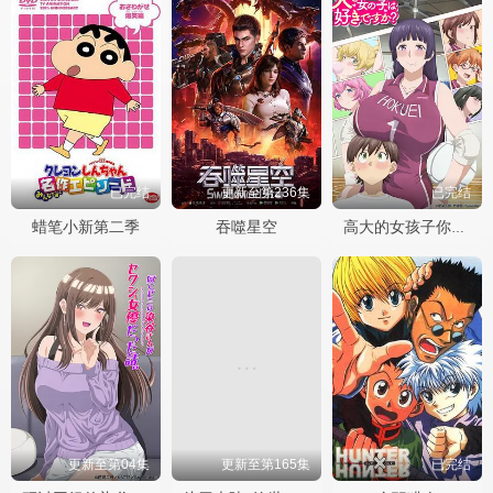
已完结
更新至第236集
已完结
蜡笔小新第二季
吞噬星空
高大的女孩子你喜欢吗？
更新至第04集
更新至第165集
已完结