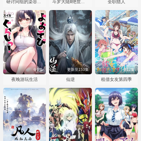
全职猎人
研讨同组的染谷同学原来是女优这事
斗罗大陆Ⅱ绝世唐门
全8集
更新至153集
全12集
夜晚游玩生活
仙逆
租借女友第四季