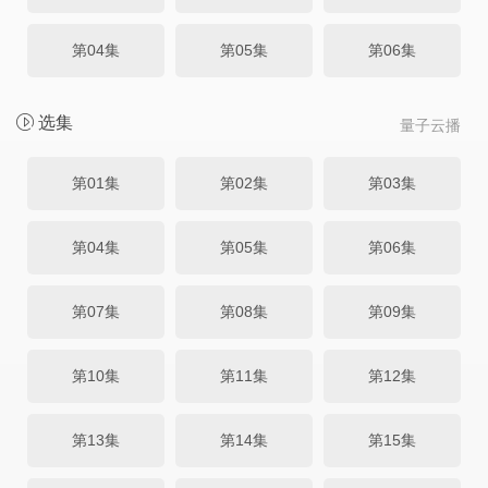
第04集
第05集
第06集
选集
量子云播
第01集
第02集
第03集
第04集
第05集
第06集
第07集
第08集
第09集
第10集
第11集
第12集
第13集
第14集
第15集