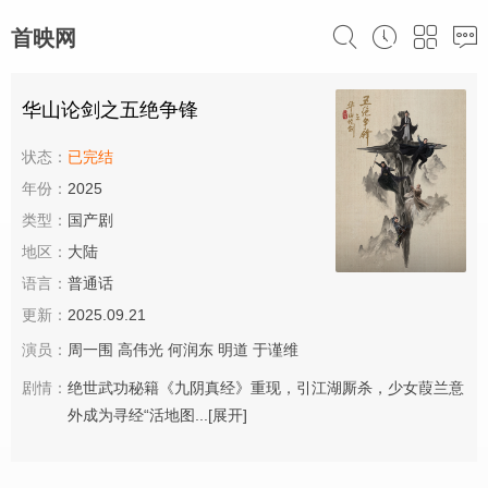
首映网
华山论剑之五绝争锋
状态：
已完结
年份：
2025
类型：
国产剧
地区：
大陆
语言：
普通话
更新：
2025.09.21
演员：
周一围
高伟光
何润东
明道
于谨维
剧情：
绝世武功秘籍《九阴真经》重现，引江湖厮杀，少女葭兰意
外成为寻经“活地图...
[展开]