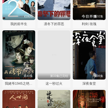
已完结
第12集
第32集
我的前半生
凛冬下的罪恶
利剑·玫瑰
第40集
第33集已完结
第36集
这一秒过火
深夜食堂
我姥爷1945之绝命枪