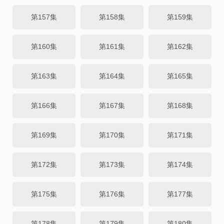
第157集
第158集
第159集
第160集
第161集
第162集
第163集
第164集
第165集
第166集
第167集
第168集
第169集
第170集
第171集
第172集
第173集
第174集
第175集
第176集
第177集
第178集
第179集
第180集