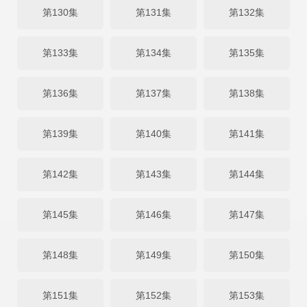
第130集
第131集
第132集
第133集
第134集
第135集
第136集
第137集
第138集
第139集
第140集
第141集
第142集
第143集
第144集
第145集
第146集
第147集
第148集
第149集
第150集
第151集
第152集
第153集