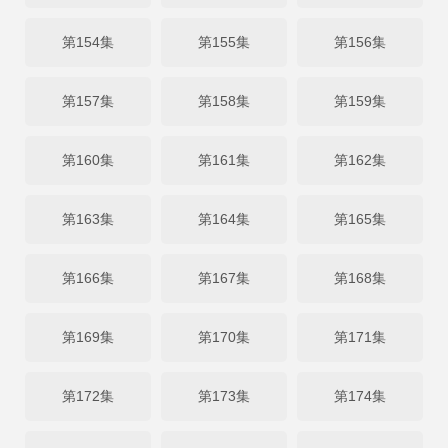
第154集
第155集
第156集
第157集
第158集
第159集
第160集
第161集
第162集
第163集
第164集
第165集
第166集
第167集
第168集
第169集
第170集
第171集
第172集
第173集
第174集