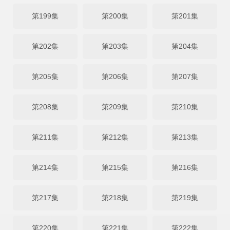
第199集
第200集
第201集
第202集
第203集
第204集
第205集
第206集
第207集
第208集
第209集
第210集
第211集
第212集
第213集
第214集
第215集
第216集
第217集
第218集
第219集
第220集
第221集
第222集