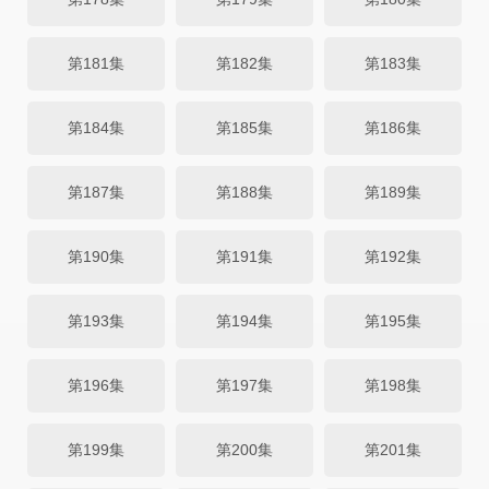
第181集
第182集
第183集
第184集
第185集
第186集
第187集
第188集
第189集
第190集
第191集
第192集
第193集
第194集
第195集
第196集
第197集
第198集
第199集
第200集
第201集