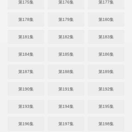
第175集
第176集
第177集
第178集
第179集
第180集
第181集
第182集
第183集
第184集
第185集
第186集
第187集
第188集
第189集
第190集
第191集
第192集
第193集
第194集
第195集
第196集
第197集
第198集