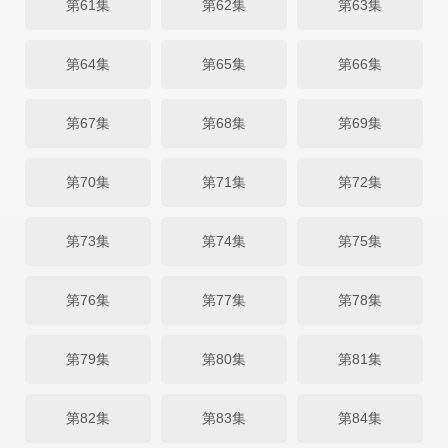
第61集
第62集
第63集
第64集
第65集
第66集
第67集
第68集
第69集
第70集
第71集
第72集
第73集
第74集
第75集
第76集
第77集
第78集
第79集
第80集
第81集
第82集
第83集
第84集