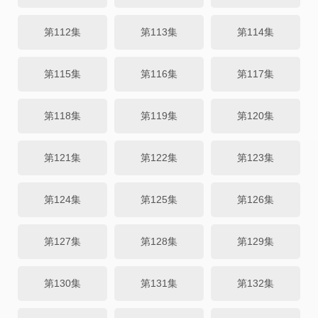
第112集
第113集
第114集
第115集
第116集
第117集
第118集
第119集
第120集
第121集
第122集
第123集
第124集
第125集
第126集
第127集
第128集
第129集
第130集
第131集
第132集