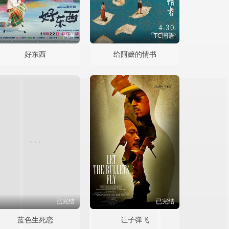
国语
TC国语
好东西
给阿嬷的情书
已完结
已完结
蓝色生死恋
让子弹飞