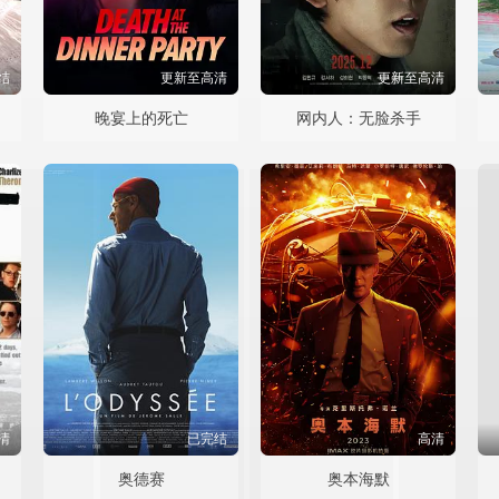
结
更新至高清
更新至高清
晚宴上的死亡
网内人：无脸杀手
清
已完结
高清
奥德赛
奥本海默