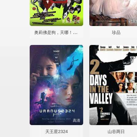
更新至高清
已完
奥莉佛是狗，天哪！！这家伙 电影版
珍品
高清
高
天王星2324
山谷两日