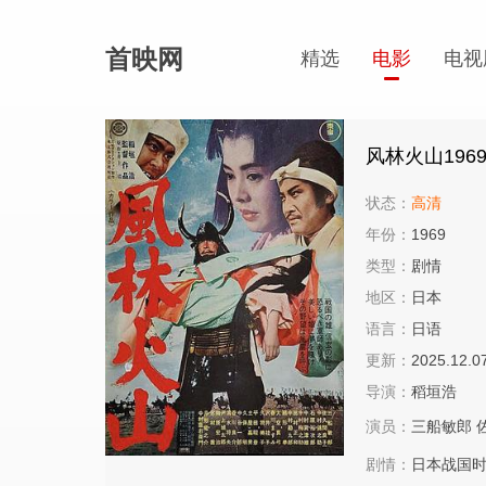
首映网
精选
电影
电视
风林火山196
状态：
高清
年份：
1969
类型：
剧情
地区：
日本
语言：
日语
更新：
2025.12.0
导演：
稻垣浩
演员：
三船敏郎
剧情：
日本战国时