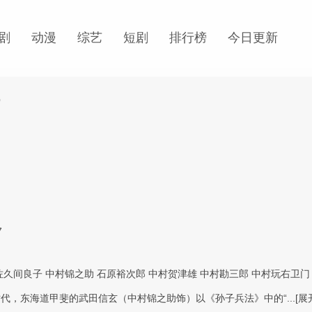
剧
动漫
综艺
短剧
排行榜
今日更新
9
7
佐久间良子
中村锦之助
石原裕次郎
中村贺津雄
中村勘三郎
中村玩右卫门
代，东海道甲斐的武田信玄（中村锦之助饰）以《孙子兵法》中的“...
[展