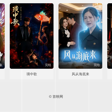
集
完结
完结
神
璜中歌
风从海底来
© 首映网