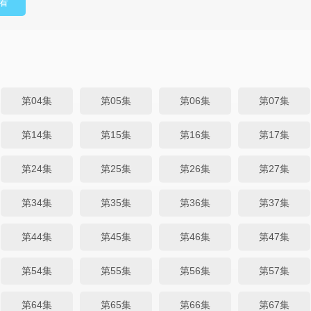
看
第04集
第05集
第06集
第07集
第14集
第15集
第16集
第17集
第24集
第25集
第26集
第27集
第34集
第35集
第36集
第37集
第44集
第45集
第46集
第47集
第54集
第55集
第56集
第57集
第64集
第65集
第66集
第67集