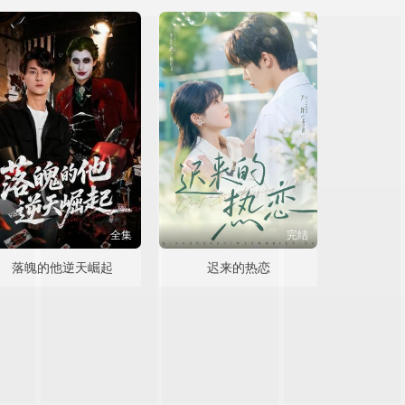
全集
完结
落魄的他逆天崛起
迟来的热恋