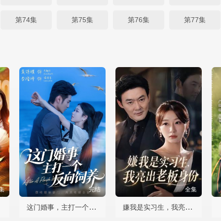
第74集
第75集
第76集
第77集
集
完结
全集
季
这门婚事，主打一个反向饲养
嫌我是实习生，我亮出老板身份