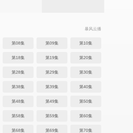
暴风云播
第08集
第09集
第10集
第18集
第19集
第20集
第28集
第29集
第30集
第38集
第39集
第40集
第48集
第49集
第50集
第58集
第59集
第60集
第68集
第69集
第70集