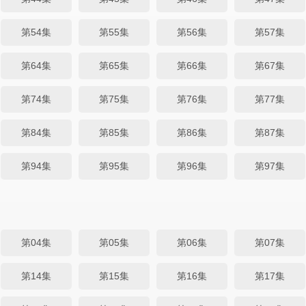
第54集
第55集
第56集
第57集
第64集
第65集
第66集
第67集
第74集
第75集
第76集
第77集
第84集
第85集
第86集
第87集
第94集
第95集
第96集
第97集
第04集
第05集
第06集
第07集
第14集
第15集
第16集
第17集