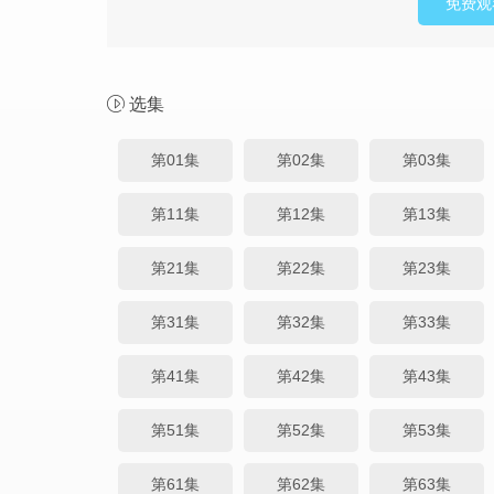
免费观
选集
第01集
第02集
第03集
第11集
第12集
第13集
第21集
第22集
第23集
第31集
第32集
第33集
第41集
第42集
第43集
第51集
第52集
第53集
第61集
第62集
第63集