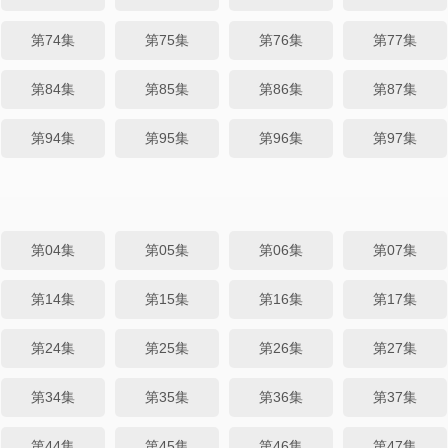
第74集
第75集
第76集
第77集
第84集
第85集
第86集
第87集
第94集
第95集
第96集
第97集
第04集
第05集
第06集
第07集
第14集
第15集
第16集
第17集
第24集
第25集
第26集
第27集
第34集
第35集
第36集
第37集
第44集
第45集
第46集
第47集