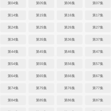
第04集
第05集
第06集
第07集
第14集
第15集
第16集
第17集
第24集
第25集
第26集
第27集
第34集
第35集
第36集
第37集
第44集
第45集
第46集
第47集
第54集
第55集
第56集
第57集
第64集
第65集
第66集
第67集
第74集
第75集
第76集
第77集
第84集
第85集
第86集
第87集