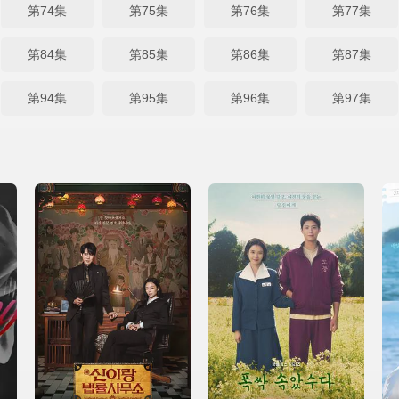
第74集
第75集
第76集
第77集
第84集
第85集
第86集
第87集
第94集
第95集
第96集
第97集