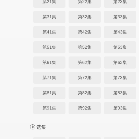
第21集
第22集
第23集
第31集
第32集
第33集
第41集
第42集
第43集
第51集
第52集
第53集
第61集
第62集
第63集
第71集
第72集
第73集
第81集
第82集
第83集
第91集
第92集
第93集
选集