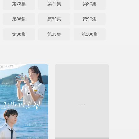
第78集
第79集
第80集
第88集
第89集
第90集
第98集
第99集
第100集