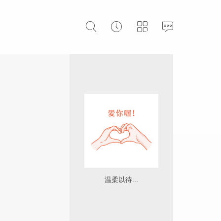
温柔以待...