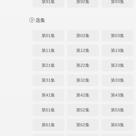
第91集
第92集
第93集
选集
第01集
第02集
第03集
第11集
第12集
第13集
第21集
第22集
第23集
第31集
第32集
第33集
第41集
第42集
第43集
第51集
第52集
第53集
第61集
第62集
第63集