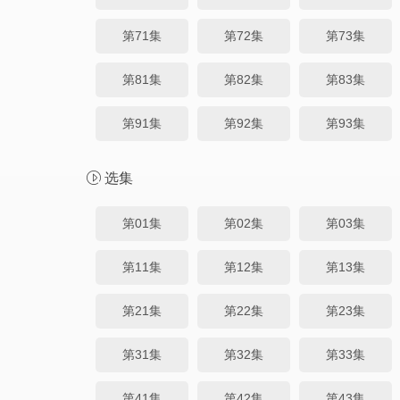
第71集
第72集
第73集
第81集
第82集
第83集
第91集
第92集
第93集
选集
第01集
第02集
第03集
第11集
第12集
第13集
第21集
第22集
第23集
第31集
第32集
第33集
第41集
第42集
第43集