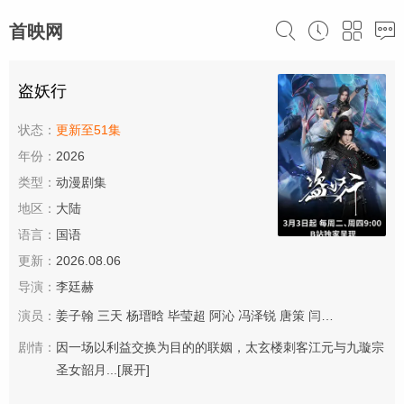
首映网
盗妖行
状态：
更新至51集
年份：
2026
类型：
动漫剧集
地区：
大陆
语言：
国语
更新：
2026.08.06
导演：
李廷赫
演员：
姜子翰
三天
杨瑨晗
毕莹超
阿沁
冯泽锐
唐策
闫子蔚
阮伊菲
刘
剧情：
因一场以利益交换为目的的联姻，太玄楼刺客江元与九璇宗
圣女韶月...
[展开]