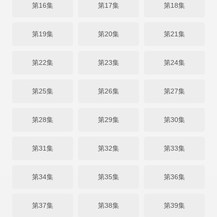
第16集
第17集
第18集
第19集
第20集
第21集
第22集
第23集
第24集
第25集
第26集
第27集
第28集
第29集
第30集
第31集
第32集
第33集
第34集
第35集
第36集
第37集
第38集
第39集