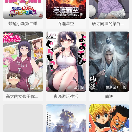
已完结
更新至第236集
更新至第04集
蜡笔小新第二季
吞噬星空
研讨同组的染谷同学原来是女优这事
已完结
全8集
更新至153集
夜晚游玩生活
仙逆
高大的女孩子你喜欢吗？