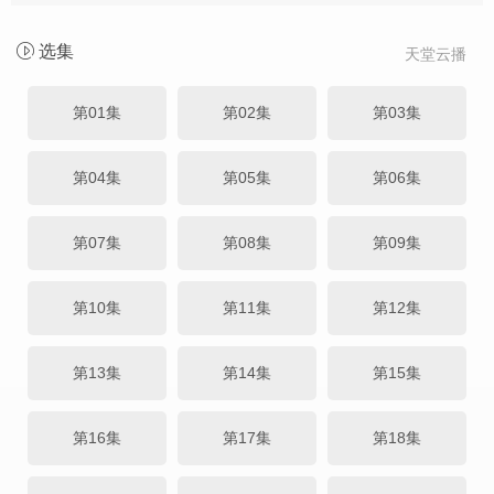
选集
天堂云播
第01集
第02集
第03集
第04集
第05集
第06集
第07集
第08集
第09集
第10集
第11集
第12集
第13集
第14集
第15集
第16集
第17集
第18集