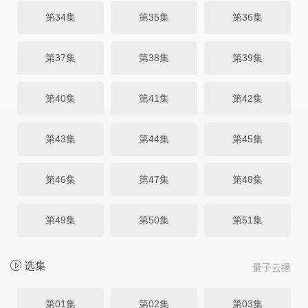
第34集
第35集
第36集
第37集
第38集
第39集
第40集
第41集
第42集
第43集
第44集
第45集
第46集
第47集
第48集
第49集
第50集
第51集
选集
量子云播
第01集
第02集
第03集