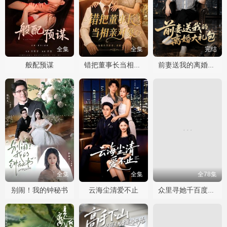
全集
全集
完结
般配预谋
错把董事长当相亲对象
前妻送我的离婚大礼包
全集
全集
全78集
别闹！我的钟秘书
云海尘清爱不止
众里寻她千百度短剧