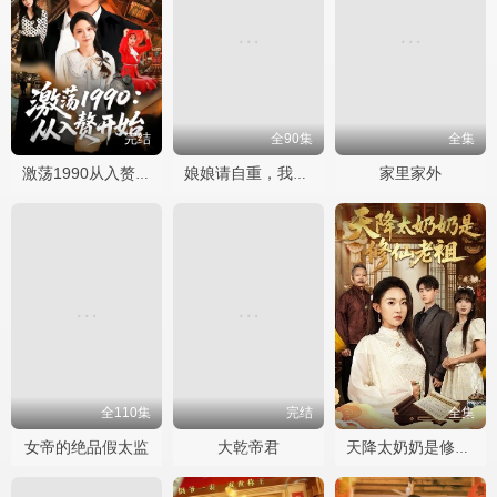
完结
全90集
全集
家里家外
激荡1990从入赘开始
娘娘请自重，我真的不想代替陛下
全110集
完结
全集
女帝的绝品假太监
大乾帝君
天降太奶奶是修仙老祖