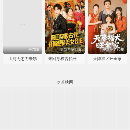
全73集
更新至第77集
更新至第30集
山河无恙刀未锈
天降福犬旺全家
来回穿梭古代开局迎娶美女公主
© 首映网