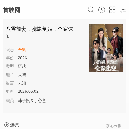
首映网
八零前妻，携崽复婚，全家速
迎
状态：
全集
年份：
2026
类型：
穿越
地区：
大陆
语言：
未知
更新：
2026.06.02
演员：
韩子帆＆于心意
选集
索尼云播