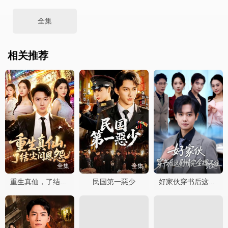
全集
相关推荐
全集
全集
完结
民国第一惡少
重生真仙，了结尘间恩怨
好家伙穿书后这剧情完全摁不住