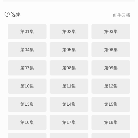
选集
红牛云播
第01集
第02集
第03集
第04集
第05集
第06集
第07集
第08集
第09集
第10集
第11集
第12集
第13集
第14集
第15集
第16集
第17集
第18集