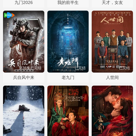
九门2026
我的前半生
天才，女友
第36集已完结
已完结
已完结
兵自风中来
老九门
人世间