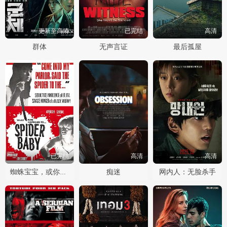
更新至高清
已完结
高清
群体
无声言证
最后孤屋
已完结
高清
高清
痴迷
网内人：无脸杀手
蜘蛛宝宝，或你所听说过最疯狂的故事