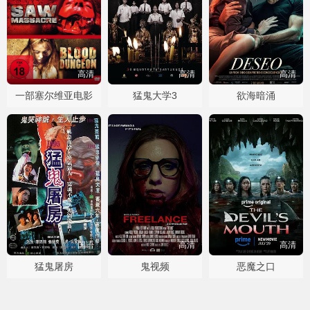
高清
高清
高清
一部塞尔维亚电影
猛鬼大学3
欲海暗涌
国语
高清
高清
猛鬼屠房
鬼视频
恶魔之口