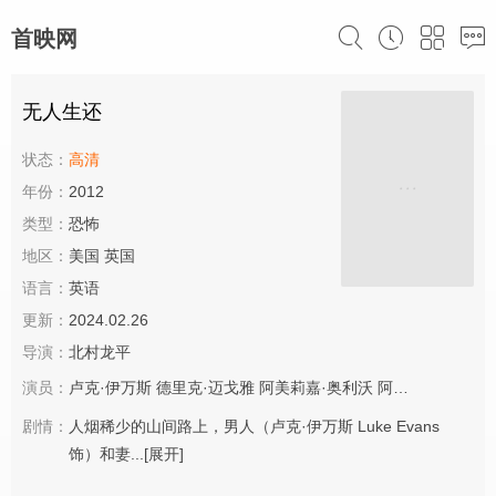
首映网
无人生还
状态：
高清
年份：
2012
类型：
恐怖
地区：
美国 英国
语言：
英语
更新：
2024.02.26
导演：
北村龙平
演员：
卢克·伊万斯
德里克·迈戈雅
阿美莉嘉·奥利沃
阿德莱德·克莱蒙丝
剧情：
人烟稀少的山间路上，男人（卢克·伊万斯 Luke Evans
饰）和妻...
[展开]