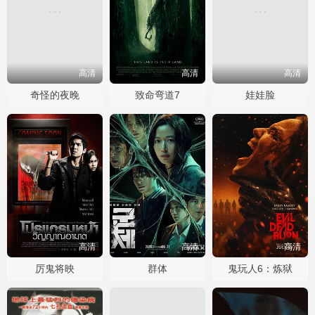
高清
高清
高清
奇怪的夜晚
致命弯道7
娃娃脸
高清
高清
高清
厉鬼将映
群体
鬼玩人6：炼狱