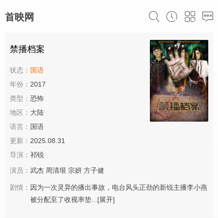
首映网
禁播档案
状态：
国语
年份：
2017
类型：
恐怖
地区：
大陆
语言：
国语
更新：
2025.08.31
导演：
祁锐
演员：
武杰
周清垠
宗妍
方子健
剧情：
因为一次灵异的播出事故，电台风头正劲的新锐主播李小燕
被分配至了收视率垫...
[展开]