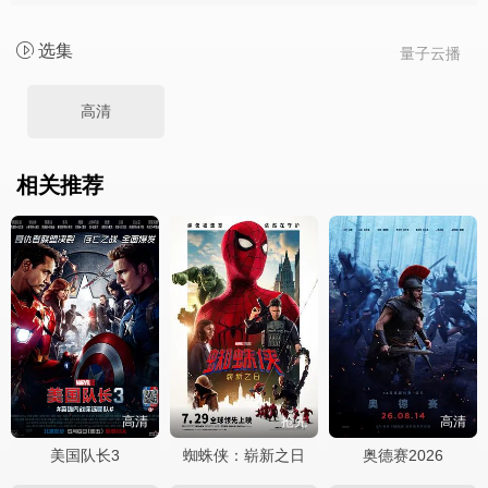
选集
量子云播
高清
相关推荐
高清
抢先
高清
美国队长3
蜘蛛侠：崭新之日
奥德赛2026