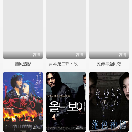
高清
高清
高清
捕风追影
死侍与金刚狼
封神第二部：战火西岐
高清
高清
已完结