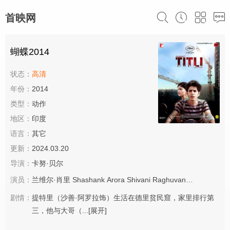
首映网
蝴蝶2014
状态：
高清
年份：
2014
类型：
动作
地区：
印度
语言：
其它
更新：
2024.03.20
导演：
卡努·贝尔
演员：
兰维尔·肖里
Shashank
Arora
Shivani
Raghuvanshi
剧情：
提特里（沙善·阿罗拉饰）生活在德里贫民窟，家里排行第
三，他与大哥（...
[展开]