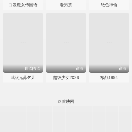
白发魔女传国语
老男孩
绝色神偷
国语|粤语
高清
高清
武状元苏乞儿
超级少女2026
寒战1994
© 首映网