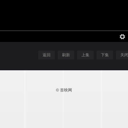
返回
刷新
上集
下集
关
© 首映网