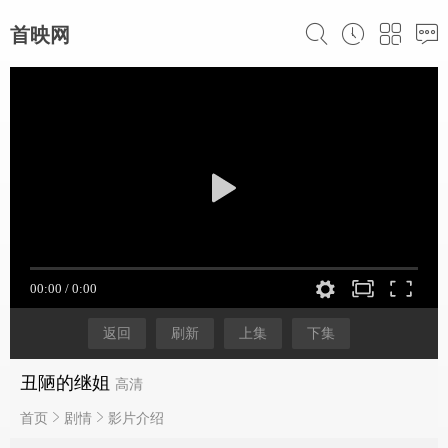
首映网
返回
刷新
上集
下集
丑陋的继姐
高清
首页
剧情
影片介绍