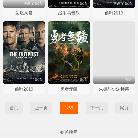
更新至高清
高清
更新至高清
边境风暴
战争与音乐
前哨2019
高清
高清
国语
前哨2019
勇者无疆
朱德与史沫特莱
首页
上一页
1/69
下一页
尾页
© 首映网