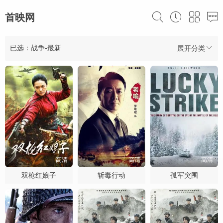
首映网
已选：战争-最新
展开分类
高清
高清
高清
双枪红娘子
斩毒行动
孤军突围