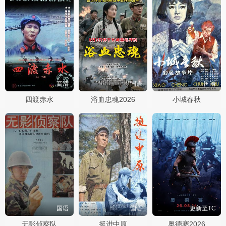
高清
国语
国语
四渡赤水
浴血忠魂2026
小城春秋
国语
国语
更新至TC
无影侦察队
挺进中原
奥德赛2026