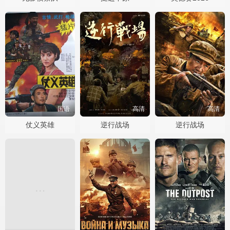
国语
高清
高清
仗义英雄
逆行战场
逆行战场