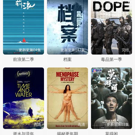
更新至第04集
更新至第147集
完结
前浪第二季
档案
毒品第一季
高清
高清
更新至第03集
逝水与流年
揭秘更年期
莫得闲