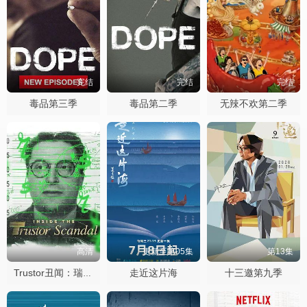
完结
完结
完结
毒品第三季
毒品第二季
无辣不欢第二季
高清
更新至第05集
第13集
走近这片海
十三邀第九季
Trustor丑闻：瑞典金融案内幕