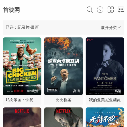
首映网
已选：纪录片-最新
展开分类
高清
高清
高清
比比档案
我的亚美尼亚幽灵
鸡肉帝国：快餐阴谋