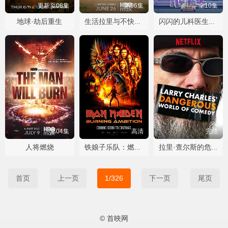
更新至08集
第06集
全10集
地球·劫后重生
生活拉里与不快乐的追求 一部美国史
闪闪的儿科医生第四季
第04集
高清
完结
人将燃烧
铁娘子乐队：燃烧雄心
拉里·查尔斯的危险喜剧世界
首页
上一页
1/326
下一页
尾页
© 首映网