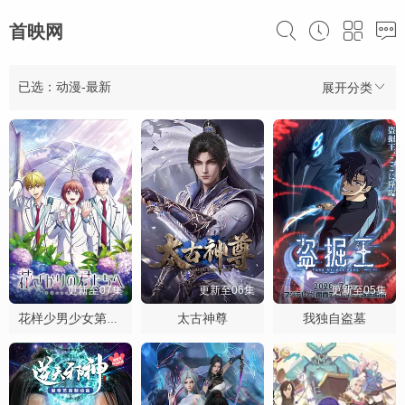
首映网
已选：动漫-最新
展开分类
更新至07集
更新至06集
更新至05集
太古神尊
我独自盗墓
花样少男少女第二季