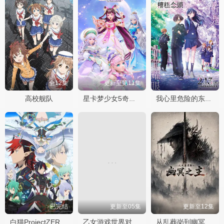
全12集
更新至第11集
高清
高校舰队
星卡梦少女5奇迹绽放
我心里危险的东西剧场版
已完结
更新至05集
更新至12集
白猫ProjectZEROCHRONICLE
乙女游戏世界对路人角色很不友好第二季
从乱葬岗到幽冥之主