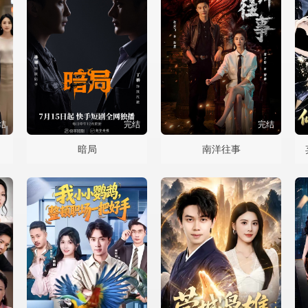
结
完结
完结
暗局
南洋往事