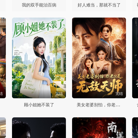
丐
我的双手能治百病
好人难当，那就不当了
结
完结
完结
美女老婆别怕，你老公是无敌天师
顾小姐她不装了