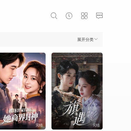
展开分类
完结
完结