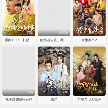
完结
全90集
更新至全集
家里家外2
重回1977，打猎赶山娶老婆
娘娘请自重，我真的不想代替陛下
完结
全集
已完结
残王爆宠嚣张医妃
寒门
万里江山入我怀