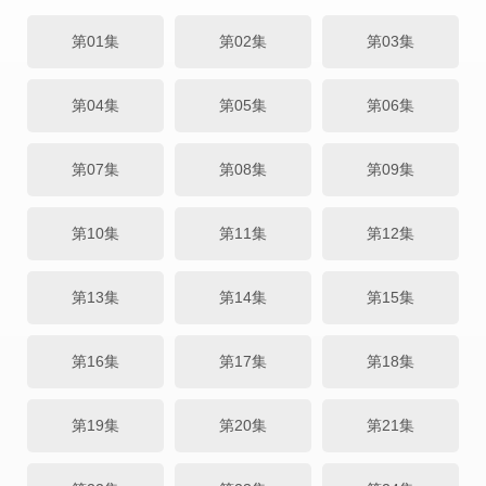
第01集
第02集
第03集
第04集
第05集
第06集
第07集
第08集
第09集
第10集
第11集
第12集
第13集
第14集
第15集
第16集
第17集
第18集
第19集
第20集
第21集