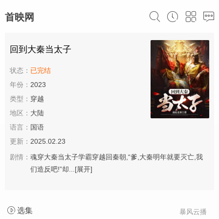
首映网
回到大秦当太子
状态：
已完结
年份：
2023
类型：
穿越
地区：
大陆
语言：
国语
更新：
2025.02.23
剧情：
魂穿大秦当太子学霸穿越回秦朝,“爹,大秦明年就要灭亡,我
们造反吧!”却...
[展开]
选集
暴风云播