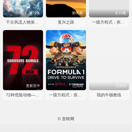
第20集
第05集
全10集
复兴之路
千古风流人物第五季
一级方程式：疾速争胜第七季
更新至中
已完结
已完结
我的牛顿教练
72种危险动物——亚洲篇第一季
一级方程式：疾速争胜第八季
© 首映网