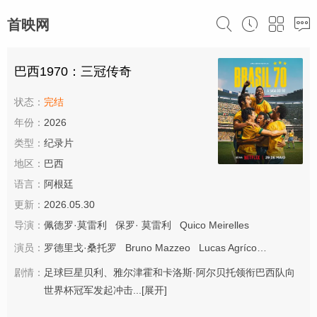
首映网
巴西1970：三冠传奇
状态：
完结
年份：
2026
类型：
纪录片
地区：
巴西
语言：
阿根廷
更新：
2026.05.30
导演：
佩德罗·莫雷利
保罗·
莫雷利
Quico Meirelles
演员：
罗德里戈·桑托罗
Bruno Mazzeo
Lucas Agrícola
马塞洛·
剧情：
足球巨星贝利、雅尔津霍和卡洛斯·阿尔贝托领衔巴西队向
世界杯冠军发起冲击...
[展开]