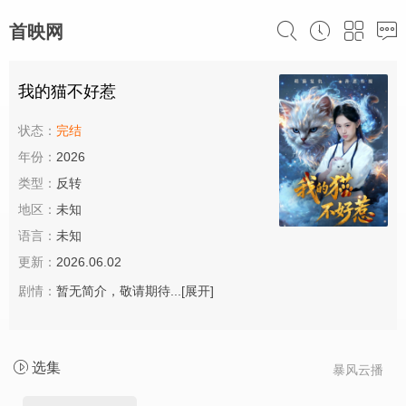
首映网
我的猫不好惹
状态：
完结
年份：
2026
类型：
反转
地区：
未知
语言：
未知
更新：
2026.06.02
剧情：
暂无简介，敬请期待...
[展开]
选集
暴风云播