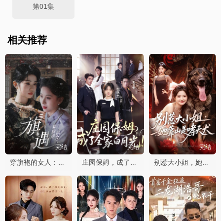
第01集
相关推荐
完结
完结
完结
穿旗袍的女人：旗遇
庄园保姆，成了全家白月光
别惹大小姐，她靠山是哮天犬