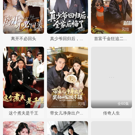
全集
完结
完结
离开不必回头
真少爷回归后，全家后悔了
首富千金狂追二龙湖浩哥之他不干
完结
完结
全60集
这个煮夫是千王
传奇人生
带女儿净身出户，奖励一家饺子铺